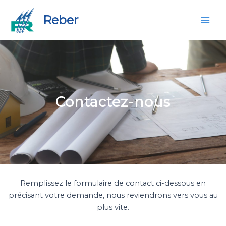
Aller
Panneau de gestion des cookies
Mai
Reber
au
Men
contenu
Contactez-nous
Remplissez le formulaire de contact ci-dessous en
précisant votre demande, nous reviendrons vers vous au
plus vite.